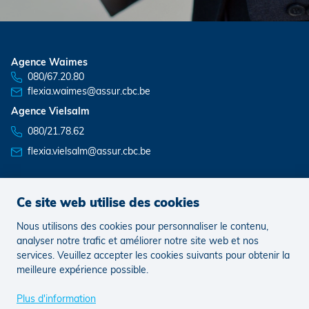
Agence Waimes
080/67.20.80
flexia.waimes@assur.cbc.be
Agence Vielsalm
080/21.78.62
flexia.vielsalm@assur.cbc.be
Ce site web utilise des cookies
News
Postes vacants
Nous utilisons des cookies pour personnaliser le contenu,
analyser notre trafic et améliorer notre site web et nos
services. Veuillez accepter les cookies suivants pour obtenir la
Legal
Complaints
Préférences de cookies
meilleure expérience possible.
Plus d'information